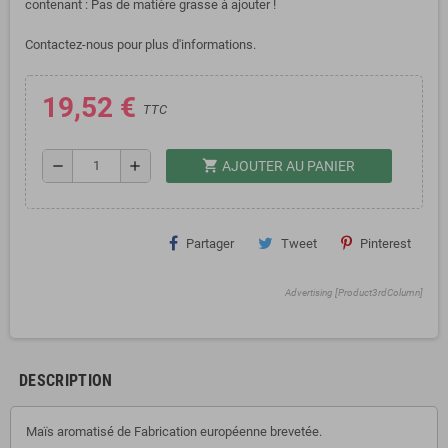
contenant : Pas de matière grasse à ajouter !
Contactez-nous pour plus d'informations.
19,52 €
TTC
shopping_cart
remove
add
AJOUTER AU PANIER
Partager
Tweet
Pinterest
Advertising [Product3rdColumn]
DESCRIPTION
Maïs aromatisé de Fabrication européenne brevetée.