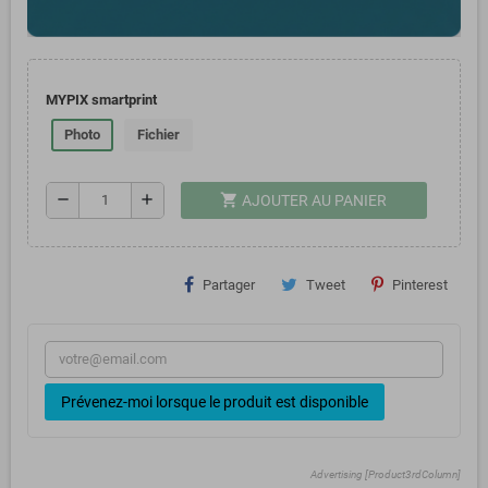
MYPIX smartprint
Photo
Fichier
shopping_cart
remove
add
AJOUTER AU PANIER
Partager
Tweet
Pinterest
Prévenez-moi lorsque le produit est disponible
Advertising [Product3rdColumn]