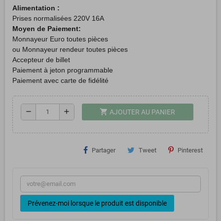
Alimentation :
Prises normalisées 220V 16A
Moyen de Paiement:
Monnayeur Euro toutes pièces
ou Monnayeur rendeur toutes pièces
Accepteur de billet
Paiement à jeton programmable
Paiement avec carte de fidélité
shopping_cart
remove
add
AJOUTER AU PANIER
Partager
Tweet
Pinterest
Prévenez-moi lorsque le produit est disponible