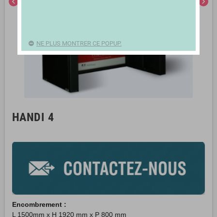
chevron_left
chevron_right
NE PLUS MONTRER CE POPUP.
HANDI 4
Encombrement :
L 1500mm x H 1920 mm x P 800 mm