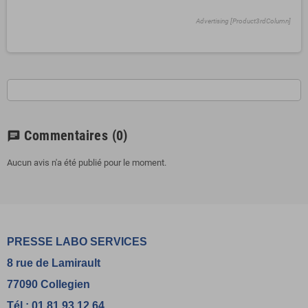
Advertising [Product3rdColumn]
Commentaires
(0)
chat
Aucun avis n'a été publié pour le moment.
PRESSE LABO SERVICES
8 rue de Lamirault
77090 Collegien
Tél : 01 81 93 12 64