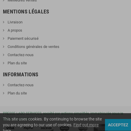
Meilleures ventes
MENTIONS LÉGALES
Livraison
A propos
Paiement sécurisé
Conditions générales de ventes
Contactez-nous
Plan du site
INFORMATIONS
Contactez-nous
Plan du site
PRESSE LABO SERVICES, société par actions simplifiée, immatriculée sous le
This site uses cookies. By continuing to browse the site
SIREN 792432304
you are agreeing to our use of cookies.
Find out more
ACCEPTEZ
here
.