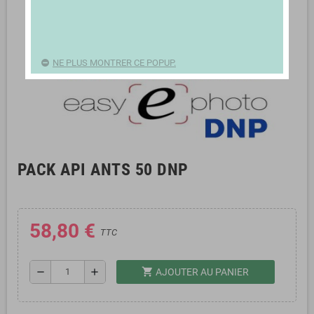
NE PLUS MONTRER CE POPUP.
PACK API ANTS 50 DNP
58,80 €
TTC
shopping_cart
remove
add
AJOUTER AU PANIER