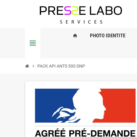
PHOTO IDENTITE
home
view_headline
chevron_right
PACK API ANTS 500 DNP