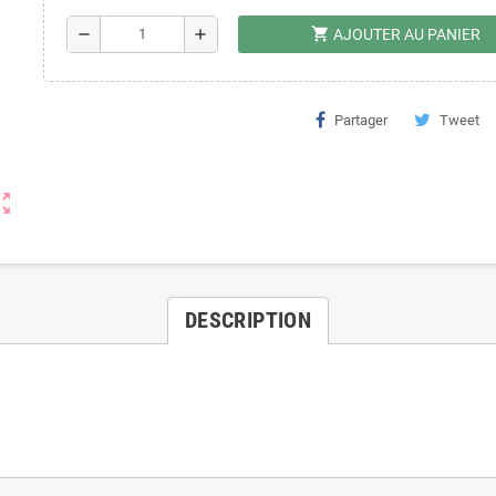
shopping_cart
remove
add
AJOUTER AU PANIER
Partager
Tweet
ut_map
DESCRIPTION