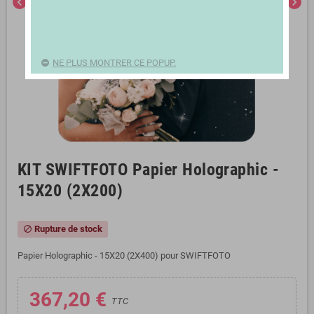
chevron_left
chevron_right
NE PLUS MONTRER CE POPUP.
KIT SWIFTFOTO Papier Holographic -
15X20 (2X200)
Rupture de stock
block
Papier Holographic - 15X20 (2X400) pour SWIFTFOTO
367,20 €
TTC