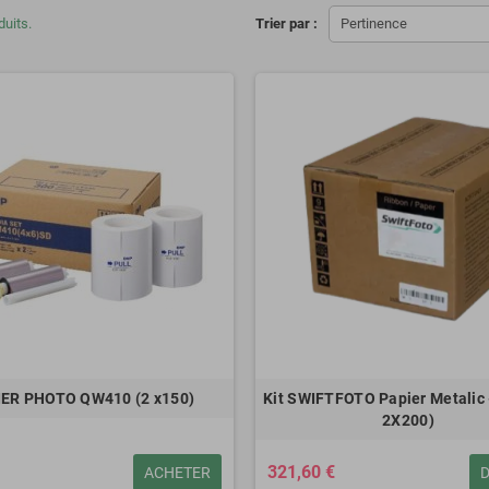
duits.
Trier par :
Pertinence
IER PHOTO QW410 (2 x150)
Kit SWIFTFOTO Papier Metalic 
2X200)
321,60 €
ACHETER
D