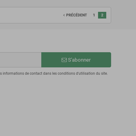
1
2
navigate_before
PRÉCÉDENT
S’abonner
informations de contact dans les conditions d'utilisation du site.