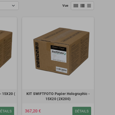
view_comfy
view_list
view_headline
Vue
- 15X20 (
KIT SWIFTFOTO Papier Holographic -
15X20 (2X200)
367,20 €
ÉTAILS
DÉTAILS