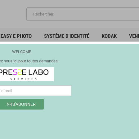
EASY E PHOTO
SYSTÈME D'IDENTITÉ
KODAK
VEN
NOUVEAU
DISTRIBUTEUR DE POPCORN
WELCOME
z nous ici pour toutes demandes
S’ABONNER