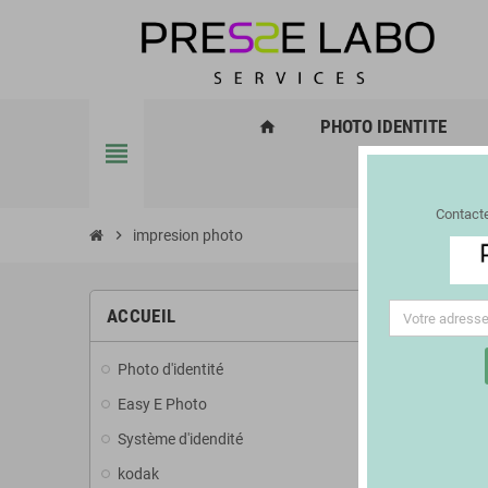
PHOTO IDENTITE
home
view_headline
Contacte
chevron_right
impresion photo
ACCUEIL
Photo d'identité
add
Easy E Photo
add
Système d'idendité
kodak
add