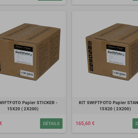
WIFTFOTO Papier STICKER -
KIT SWIFTFOTO Papier STA
15X20 ( 2X200)
15X20 ( 2X200)
€
165,60 €
DÉTAILS
D