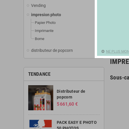
Vending
add
impresion photo
add
Papier Photo
Imprimante
Borne
distributeur de popcorn
NE PLUS MON
IMPRE
TENDANCE
Sous-ca
Distributeur de
popcorn
5 661,60 €
PACK EASY E PHOTO
50 PHOTOS