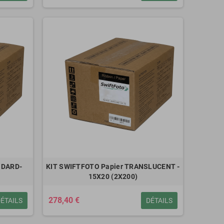
NDARD-
KIT SWIFTFOTO Papier TRANSLUCENT -
15X20 (2X200)
278,40 €
ÉTAILS
DÉTAILS